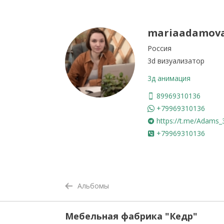
mariaadamov
Россия
3d визуализатор
3д анимация
89969310136
+79969310136
https://t.me/Adams_
+79969310136
Альбомы
Мебельная фабрика "Кедр"