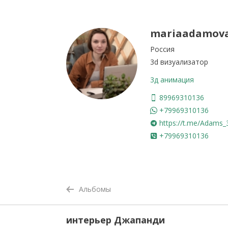
mariaadamov
Россия
3d визуализатор
3д анимация
89969310136
+79969310136
https://t.me/Adams_
+79969310136
Альбомы
интерьер Джапанди